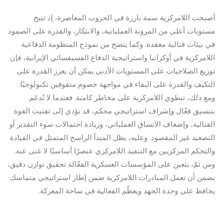
أصبحت اللامركزية سمة بارزة في الحروب المعاصرة، إذ تتيح
مستويات أعلى من المرونة العملياتية، والابتكار، والقدرة على الصمود
في بيئات قتالية معقدة. وكما يتضح من نموذج المنظومة الدفاعية
اللامركزية في أوكرانيا واستراتيجية الدفاع الفسيفسائي الإيرانية، فإن
توزيع الصلاحيات على المستويات الأدنى يمكن أن يعزز القدرة على
التكيف والقدرة على البقاء في مواجهة خصوم متفوقين تكنولوجيًا.
ومع ذلك، تنطوي اللامركزية على مخاطر كامنة. فعندما لا تُدعَم
بتنسيق فعّال وإشراف استراتيجي محكم، قد تؤدي إلى تفتيت القوة
القتالية، وإضعاف الاتساق العملياتي، وزيادة احتمالات سوء التقدير أو
التصعيد غير المقصود. وعليه، يظل المبدأ الراسخ المتمثل في القيادة
والتحكم المركزيين مع التنفيذ اللامركزي عنصرًا أساسيًا لا غنى عنه.
ومن ثمّ، يتعين على المؤسسات العسكرية الفعّالة تحقيق توازن دقيق،
يضمن أن تعمل المبادرات اللامركزية ضمن إطار استراتيجي متماسك
يحافظ على وحدة الجهد ويعظّم الفعالية في ساحة المعركة.