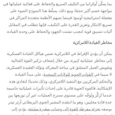
بما يمكّن أوكرانيا من التكيف السريع والحفاظ على فعالية عملياتها في
مواجهة خصم أكبر حجمًا. ومع ذلك، يسلّط هذا النموذج الضوء على
معضلة استراتيجية أوسع؛ فبينما تسهم الأنظمة متعددة المراكز في
تسريع الابتكار وتعزيز القدرة على التكيف، فإنها تتطلب في المقابل
آليات تنسيق قوية لتجنب تشتت الجهود والحفاظ على وحدة القيادة.
مخاطر القيادة اللامركزية
يمكن أن يؤدي الإفراط في اللامركزية ضمن هياكل القيادة العسكرية
إلى مخاطر عملياتية كبيرة، من خلال إضعاف تركيز القوة القتالية
وتقويض العمل المنسّق في ساحة المعركة. وتؤكد العقيدة العسكرية،
لا سيما في
القوات الجوية للولايات المتحدة
، على مبدأ القيادة
والتحكم المركزيين مع التنفيذ اللامركزي، وذلك تحديدًا لتفادي هذه
الإشكالية. فالقوة الجوية قادرة على إحداث تأثيرات عملياتية حاسمة
عندما تُركَّز وتُوجَّه على مستوى مسرح العمليات. غير أن توزيعها بين
عدة قادة محليين، وهو ما انتقده المشير الجوي البريطاني آرثر تيدر
بوصفه
تجزئة مفرطة للقوة إلى وحدات صغيرة مشتتة
، يؤدي إلى