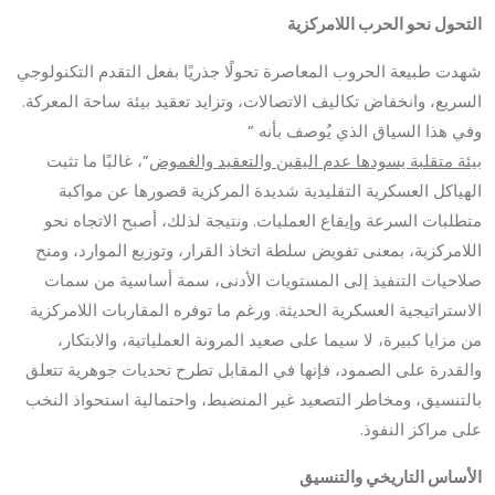
التحول نحو الحرب اللامركزية
شهدت طبيعة الحروب المعاصرة تحولًا جذريًا بفعل التقدم التكنولوجي
السريع، وانخفاض تكاليف الاتصالات، وتزايد تعقيد بيئة ساحة المعركة.
وفي هذا السياق الذي يُوصف بأنه ”
بيئة متقلبة يسودها عدم اليقين والتعقيد والغموض
”، غالبًا ما تثبت
الهياكل العسكرية التقليدية شديدة المركزية قصورها عن مواكبة
متطلبات السرعة وإيقاع العمليات. ونتيجة لذلك، أصبح الاتجاه نحو
اللامركزية، بمعنى تفويض سلطة اتخاذ القرار، وتوزيع الموارد، ومنح
صلاحيات التنفيذ إلى المستويات الأدنى، سمة أساسية من سمات
الاستراتيجية العسكرية الحديثة. ورغم ما توفره المقاربات اللامركزية
من مزايا كبيرة، لا سيما على صعيد المرونة العملياتية، والابتكار،
والقدرة على الصمود، فإنها في المقابل تطرح تحديات جوهرية تتعلق
بالتنسيق، ومخاطر التصعيد غير المنضبط، واحتمالية استحواذ النخب
على مراكز النفوذ.
الأساس التاريخي والتنسيق