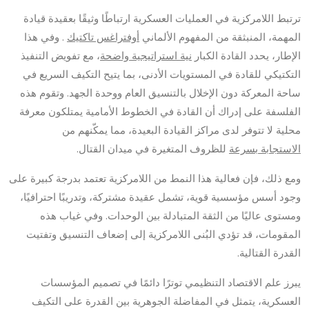
ترتبط اللامركزية في العمليات العسكرية ارتباطًا وثيقًا بعقيدة قيادة
المهمة، المنبثقة من المفهوم الألماني
أوفتراغس تاكتيك
. وفي هذا
الإطار، يحدد القادة الكبار
نية استراتيجية واضحة
، مع تفويض التنفيذ
التكتيكي للقادة في المستويات الأدنى، بما يتيح التكيف السريع في
ساحة المعركة دون الإخلال بالتنسيق العام ووحدة الجهد. وتقوم هذه
الفلسفة على إدراك أن القادة في الخطوط الأمامية يمتلكون معرفة
محلية لا تتوفر لدى مراكز القيادة البعيدة، مما يمكّنهم من
الاستجابة بسرعة
للظروف المتغيرة في ميدان القتال.
ومع ذلك، فإن فعالية هذا النمط من اللامركزية تعتمد بدرجة كبيرة على
وجود أسس مؤسسية قوية، تشمل عقيدة مشتركة، وتدريبًا احترافيًا،
ومستوى عاليًا من الثقة المتبادلة بين الوحدات. وفي غياب هذه
المقومات، قد تؤدي البُنى اللامركزية إلى إضعاف التنسيق وتفتيت
القدرة القتالية.
يبرز علم الاقتصاد التنظيمي توترًا دائمًا في تصميم المؤسسات
العسكرية، يتمثل في المفاضلة الجوهرية بين القدرة على التكيف