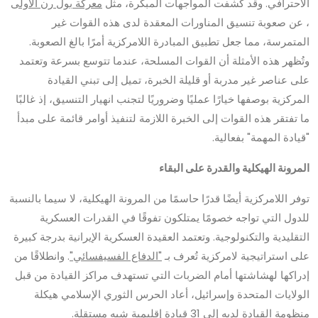
الاحترافي. وقد كشفت المواجهات المبكرة، مثل
معركة بول رن الأولى
، عن صعوبة تنسيق المناورات المعقدة لدى هذه القوات غير
المتمرسة، مما جعل تطبيق المبادرة اللامركزية أمرًا بالغ الصعوبة.
وتُظهر هذه الأمثلة أن القوات المسلحة، عندما تتوسع بسرعة وتعتمد
على عناصر غير مدربة أو قليلة الخبرة، تميل إلى تبني القيادة
المركزية بوصفها خيارًا عمليًا وضروريًا لتجنب انهيار التنسيق، إذ غالبًا
ما تفتقر هذه القوات إلى الخبرة اللازمة لتنفيذ أوامر قائمة على مبدأ
"قيادة المهمة" بفعالية.
المرونة الهيكلية والقدرة على البقاء
توفر اللامركزية أيضًا قدرًا حاسمًا من المرونة الهيكلية، لا سيما بالنسبة
للدول التي تواجه خصومًا يمتلكون تفوقًا في القدرات العسكرية
التقليدية والتكنولوجية. وتعتمد العقيدة العسكرية الإيرانية بدرجة كبيرة
على استراتيجية لامركزية تُعرف بـ
"الدفاع الفسيفسائي"
. وانطلاقًا من
إدراكها لهشاشتها أمام الضربات التي تستهدف مراكز القيادة من قبل
الولايات المتحدة وإسرائيل، أعاد الحرس الثوري الإسلامي هيكلة
منظومة القيادة لديه إلى
31 قيادة إقليمية شبه مستقلة
.