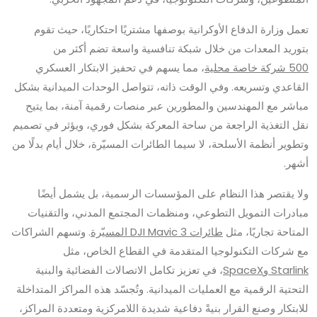
تعمل وزارة الدفاع الأوكرانية بوصفها مشتريًا احتكاريًا، حيث تقوم
بتوريد المعدات من خلال شبكة تنافسية واسعة تضم أكثر من
500 شركة خاصة محلية
، مما يسهم في تحفيز الابتكار العسكري
القاعدي وتسريعه. وفي الوقت ذاته، تتواصل الوحدات الميدانية بشكل
مباشر مع المهندسين والمطورين عبر منصات رقمية آمنة، بما يتيح
نقل التغذية الراجعة من ساحة المعركة بشكل فوري، ويؤثر في تصميم
وتطوير أنظمة الأسلحة، لا سيما الطائرات المسيّرة، خلال أيام بدلًا من
أشهر.
ولا يقتصر هذا النظام على المؤسسات الرسمية، بل يشمل أيضًا
مبادرات التمويل التطوعي، ومنظمات المجتمع المدني، والتقنيات
المتاحة تجاريًا، مثل
طائرات DJI Mavic 3 المسيّرة
. وتسهم الشراكات
مع شركات التكنولوجيا المتقدمة في القطاع الخاص، مثل
Starlink وSpaceX
، في تعزيز تكامل الاتصالات الفضائية والبنية
التحتية الرقمية مع العمليات الميدانية. وتُجسّد هذه المراكز المتداخلة
للابتكار وصنع القرار بنيةً دفاعية شديدة اللامركزية ومتعددة المراكز،