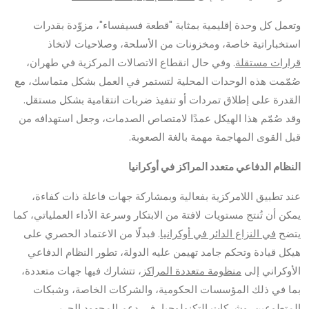
وتعمل كل وحدة إقليمية بمثابة "قطعة فسيفساء"، مزوّدة بقدرات
استخباراتية خاصة، ومخزونات من الأسلحة، وصلاحيات لاتخاذ
قرارات مستقلة
. وفي حال انقطاع الاتصالات المركزية في طهران،
صُمّمت هذه الوحدات المحلية لتستمر في العمل بشكل متماسك، مع
القدرة على إطلاق تمردات أو تنفيذ ضربات انتقامية بشكل مستقل.
وقد صُمّم هذا الهيكل عمدًا لامتصاص الصدمات، وجعل استهدافه من
قبل القوى المهاجمة مهمة بالغة الصعوبة.
النظام الدفاعي متعدد المراكز في أوكرانيا
عند تطبيق اللامركزية بفعالية وبمشاركة جهات فاعلة ذات كفاءة،
يمكن أن تُنتج مستويات لافتة من الابتكار وسرعة الأداء العملياتي، كما
يتضح
في النزاع الدائر في أوكرانيا
. فبدلًا من الاعتماد الحصري على
هيكل قيادة وتحكم جامد تهيمن عليه الدولة، تطور النظام الدفاعي
الأوكراني إلى
منظومة متعددة المراكز
، تتشارك فيها جهات متعددة،
بما في ذلك المؤسسات الحكومية، والشركات الخاصة، وشبكات
المتطوعين، وشركات التكنولوجيا، في دعم المجهود الحربي.