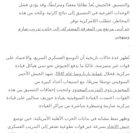
والتنسيق. فالجيش يُعدّ نظامًا معقدًا ومترابطًا، وقد يؤدي فشل
الوحدات الفرعية في التنسيق إلى نتائج كارثية. وللحد من هذه
المخاطر، تتطلب اللامركزية توفر
حد أدنى مرتفع من المعرفة المشتركة، إلى جانب تدريب صارم
ومنهجي
.
تُظهر عدة حالات تاريخية أن التوسع العسكري السريع، والاعتماد على
قوات غير متمرسة، غالبًا ما يدفع الجيوش نحو تبني هياكل قيادة
مركزية. فخلال
عملية بارباروسا عام 1941
، شهد الجيش الأحمر
السوفيتي توسعًا سريعًا، مع استيعاب أعداد كبيرة من
المجندين ذوي التدريب المحدود
. ولتجنب إخفاقات التنسيق بين هذه
القوات، اعتمدت القيادة السوفيتية بقيادة جوزيف ستالين على قيادة
مركزية صارمة وسيطرة مباشرة من مراكز القيادة.
وظهر نمط مشابه في بدايات الحرب الأهلية الأمريكية، حين توسع
جيش الاتحاد
بسرعة عبر قوات تطوعية تفتقر إلى التدريب العسكري