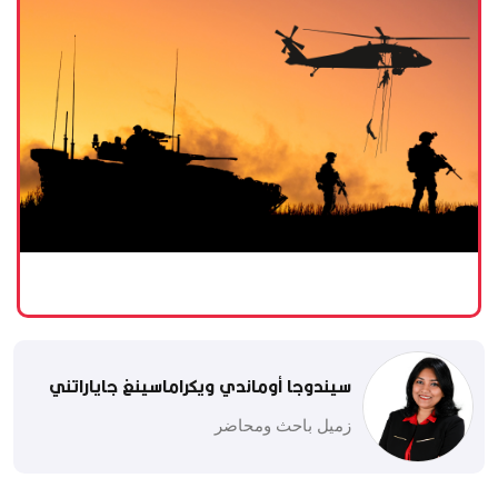
سيندوجا أوماندي ويكراماسينغ جاياراتني
زميل باحث ومحاضر