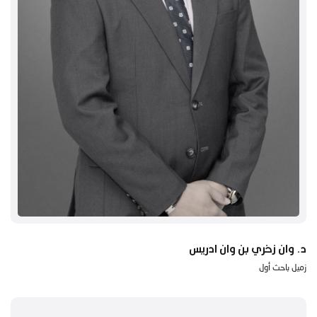
د. وان زخري بن وان ادريس
زميل باحث أول