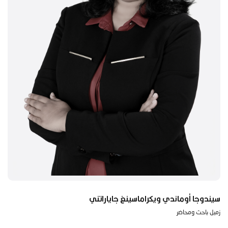
سيندوجا أوماندي ويكراماسينغ جاياراتني
زميل باحث ومحاضر