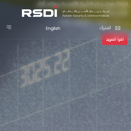
لماذا يهمّ صراع الشرق الأوسط بروناي أكثر
مما يبدو؟
د. محمد حفيظ - 5 أغسطس 2026
English
اشترك
اقرأ المزيد
اقرأ المزيد