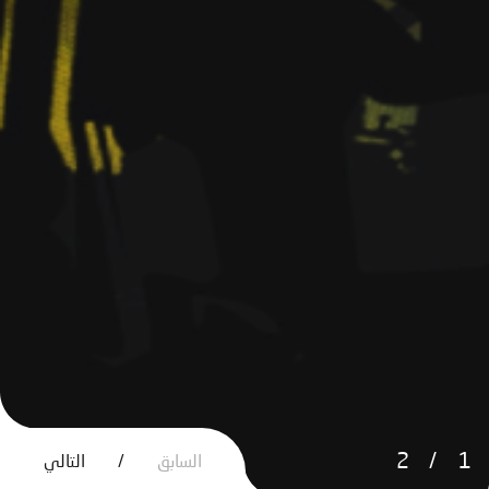
2
1
السابق
/
التالي