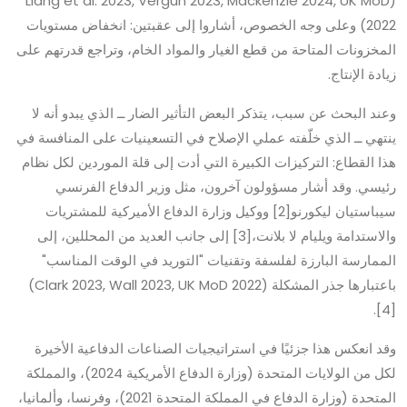
(Liang et al. 2023, Vergun 2023, Mackenzie 2024, UK MoD
2022) وعلى وجه الخصوص، أشاروا إلى عقبتين: انخفاض مستويات
المخزونات المتاحة من قطع الغيار والمواد الخام، وتراجع قدرتهم على
زيادة الإنتاج.
وعند البحث عن سبب، يتذكر البعض التأثير الضار ــ الذي يبدو أنه لا
ينتهي ــ الذي خلّفته عملي الإصلاح في التسعينيات على المنافسة في
هذا القطاع: التركيزات الكبيرة التي أدت إلى قلة الموردين لكل نظام
رئيسي. وقد أشار مسؤولون آخرون، مثل وزير الدفاع الفرنسي
سيباستيان ليكورنو[2] ووكيل وزارة الدفاع الأميركية للمشتريات
والاستدامة ويليام لا بلانت،[3] إلى جانب العديد من المحللين، إلى
الممارسة البارزة لفلسفة وتقنيات "التوريد في الوقت المناسب"
باعتبارها جذر المشكلة (Clark 2023, Wall 2023, UK MoD 2022)
[4].
وقد انعكس هذا جزئيًا في استراتيجيات الصناعات الدفاعية الأخيرة
لكل من الولايات المتحدة (وزارة الدفاع الأمريكية 2024)، والمملكة
المتحدة (وزارة الدفاع في المملكة المتحدة 2021)، وفرنسا، وألمانيا،