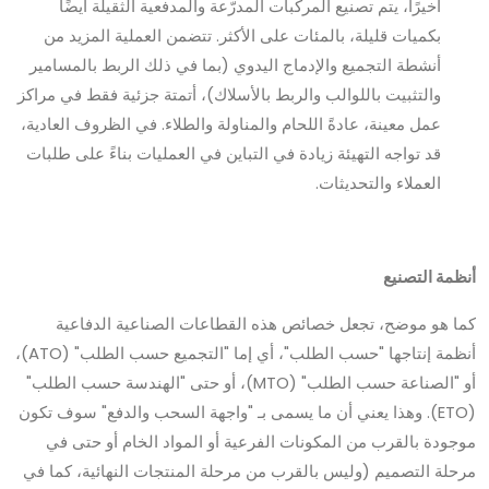
أخيرًا، يتم تصنيع المركبات المدرّعة والمدفعية الثقيلة أيضًا
بكميات قليلة، بالمئات على الأكثر. تتضمن العملية المزيد من
أنشطة التجميع والإدماج اليدوي (بما في ذلك الربط بالمسامير
والتثبيت باللوالب والربط بالأسلاك)، أتمتة جزئية فقط في مراكز
عمل معينة، عادةً اللحام والمناولة والطلاء. في الظروف العادية،
قد تواجه التهيئة زيادة في التباين في العمليات بناءً على طلبات
العملاء والتحديثات.
أنظمة التصنيع
كما هو موضح، تجعل خصائص هذه القطاعات الصناعية الدفاعية
أنظمة إنتاجها "حسب الطلب"، أي إما "التجميع حسب الطلب" (ATO)،
أو "الصناعة حسب الطلب" (MTO)، أو حتى "الهندسة حسب الطلب"
(ETO). وهذا يعني أن ما يسمى بـ "واجهة السحب والدفع" سوف تكون
موجودة بالقرب من المكونات الفرعية أو المواد الخام أو حتى في
مرحلة التصميم (وليس بالقرب من مرحلة المنتجات النهائية، كما في