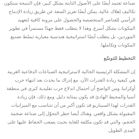
صناعة تعتمد أيضًا على الأصول الثابتة بشكل كبير، فإن النتيجة ستكون
تكاليف إهلاك عالية. يمكن أيضًا تعزيز السعة عن طريق زيادة الإدماج
الرأسي للعناصر المتخصصة والحصول على مرونة كافية لتعهيد
المكونات بشكل أسرع. وهذا لا يتطلب فقط جهدًا مستمراً في تطوير
الموردين، بل يتطلب أيضًا استراتيجية هندسية معيارية تبسّط تصنيع
المكونات وتكاملها.
التخطيط للتوسّع
إن المشكلة الرئيسية الحالية لاستراتيجية الصناعات الدفاعية الغربية
هي كيفية زيادة القدرات الآن، مع إدراك ما يحدث بعد انتهاء حرب
أوكرانيا. ومن الواضح أن احتمال اندلاع حرب تقليدية كبرى في منطقة
آسيا والمحيط الهادئ قد يكون بمثابة دليل. ومع ذلك، فإن زيادة
القدرات لهذا السيناريو قد تكون أكبر من أن تتناسب مع الميزانيات
المقبولة بشكل واقعي. وهناك أيضا خطر التحوّل إلى صناعة ضخمة
الحجم، والتي قد تكون مكلفة للغاية بحيث يصعب الحفاظ عليها على
المدى الطويل.