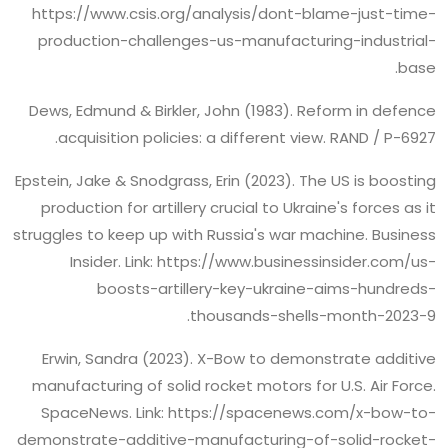
https://www.csis.org/analysis/dont-blame-just-time-
production-challenges-us-manufacturing-industrial-
base.
Dews, Edmund & Birkler, John (1983). Reform in defence
acquisition policies: a different view. RAND / P-6927.
Epstein, Jake & Snodgrass, Erin (2023). The US is boosting
production for artillery crucial to Ukraine's forces as it
struggles to keep up with Russia's war machine. Business
Insider. Link: https://www.businessinsider.com/us-
boosts-artillery-key-ukraine-aims-hundreds-
thousands-shells-month-2023-9.
Erwin, Sandra (2023). X-Bow to demonstrate additive
manufacturing of solid rocket motors for U.S. Air Force.
SpaceNews. Link: https://spacenews.com/x-bow-to-
demonstrate-additive-manufacturing-of-solid-rocket-