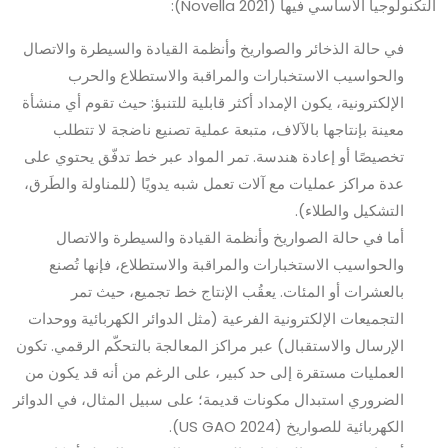
التكنولوجيا الأساسي فيها (Novella 2021):
في حالة الذخائر والصواريخ وأنظمة القيادة والسيطرة والاتصال
والحواسيب الاستخبارات والمراقبة والاستطلاع والحرب
الإلكترونية، يكون الإمداد أكثر قابلية للتنبؤ: حيث تقوم أي منشأة
معينة بإنتاجها بالآلاف، متبعة عملية تصنيع ناضجة لا تتطلب
تخصيصًا أو إعادة هندسة. تمر المواد عبر خط تدفّق يحتوي على
عدة مراكز عمليات مع آلات تعمل شبه يدويًا (للمناولة والطَرق،
التشكيل والطلاء).
أما في حالة الصواريخ وأنظمة القيادة والسيطرة والاتصال
والحواسيب الاستخبارات والمراقبة والاستطلاع، فإنها تُصنع
بالعشرات أو المئات. يعقُب الإنتاج خط تجميع، حيث تمر
التجميعات الإلكترونية الفرعية (مثل الدوائر الكهربائية ووحدات
الإرسال والاستقبال) عبر مراكز المعالجة بالتحكّم الرقمي. تكون
العمليات مستقرة إلى حد كبير، على الرغم من أنه قد يكون من
الضروري استبدال مكونات قديمة؛ على سبيل المثال، في الدوائر
الكهربائية للصواريخ (US GAO 2024).