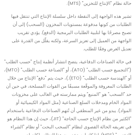
حالة نظام "الإنتاج للتخزين" (MTS).
تشير هذه الواجهة إلى النقطة داخل سلسلة الإنتاج التي تنتقل فيها
الطلبات من كونها مدفوعة بمستويات المخزون (السحب) إلى أن
تصبح مصرحًا بها لتلبية الطلبات البرمجية (الدفع). يؤدي تقريب
الواجهة من العميل إلى تعزيز السرعة، ولكنه يقلّل من القدرة على
تعديل العرض وفقًا للطلب.
في حالة الصناعات الدفاعية، يتضح انتشار أنظمة إنتاج "حسب الطلب"
("التجميع حسب الطلب" (ATO)، أو "الصناعة حسب الطلب" (MTO)،
أو "الهندسة حسب الطلب" (ETO).)، حيث يتم "دفع" الإنتاج من خلال
الطلبات المعروفة والموقّعة مسبقًا من القوات المسلحة، في حين أن
حد "السحب" هو "المنبع" ويتم ممارسته في الغالب على مخزونات
المواد الخام ومدخلات السلع الصناعية (مثل المواد الكيميائية أو
المواد). يبدو من غير المنطقي أن تُتهم الصناعات الدفاعية باستخدام
"الكثير من نظام الإنتاج حسب الحاجة" (JIT)، حيث إن هذا النظام هو
في تعريفه الحالة القصوى لنظام "السحب البحت" أو نظام "الشراء
للتخزين" (MTS). إذا كانوا يستخدمون هذا النظام، لكان لديهم