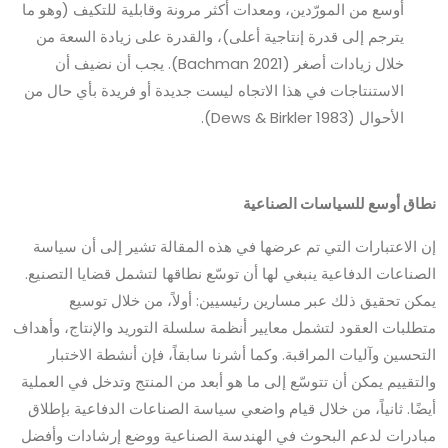
أوسع من المورّدين، ومعدات أكثر مرونة وقابلية للتكيف (وهو ما
يترجم إلى قدرة إنتاجية أعلى)، والقدرة على زيادة السعة من
خلال زيادات أصغر (Bachman 2021). يجب أن نضيف أن
الاستنتاجات في هذا الاتجاه ليست جديدة أو فريدة بأي حال من
الأحوال (Dews & Birkler 1983).
نطاق أوسع للسياسات الصناعية
إن الاعتبارات التي تم عرضها في هذه المقالة تشير إلى أن سياسة
الصناعات الدفاعية ينبغي لها أن توسّع نطاقها لتشمل قضايا التصنيع.
يمكن تحقيق ذلك عبر مسارين رئيسيين: أولاً، من خلال توسيع
متطلبات العقود لتشمل معايير أنظمة سلسلة التوريد والإنتاج، وأهداف
التحسين وآليات المراقبة. وكما أشرنا سابقاً، فإن أنشطة الاختبار
والتقييم يمكن أن تتوسّع إلى ما هو أبعد من المنتج وتدخل في العملية
أيضًا. ثانياً، من خلال قيام واضعي سياسة الصناعات الدفاعية بإطلاق
مبادرات لدعم البحوث في الهندسة الصناعية ووضع إرشادات وأفضل