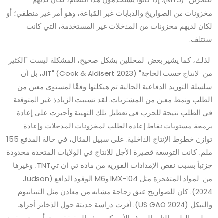
مخزونات من الصواريخ والدبابات غير المُباعة، وهو أمر غير منطقي؛ أو
لكان لديهم مخزونات من المدخلات غير المستخدمة، التي كانت
ستتلف.
لذلك، كما يشير بعض المحللين بشكل صحيح، المشكلة ليست "الكثير
من الإنتاج حسب الحاجة" JIT" (Cook & Aldisert 2023)، بل أن
سلسلة التوريد الدفاعية الحالية تم هيكلتها وفقًا لمستوى معين من
الطلب ونمط معين من المشتريات. لقد تسببت الزيادة غير المتوقعة
في الطلب نتيجة للحرب في تعطيل تلك التهيئة وأجبرت على إعادة
برمجة مستويات نقاط إعادة الطلب لمخزونات المدخلات وإعادة
توازن خطوط الإنتاج الداخلية. على سبيل المثال، في حالة المدفع 155
ملم، كانت التوسعة قصيرة الأجل للإنتاج في الولايات المتحدة محدودة
جزئياً بسبب نقص الإمدادات الفورية من مادة تي ان تيTNT، وغيرها
من المواد المتفجرة مثل IMX-104 وM6 الوقود الدافع (Judson
2024). كان للصواريخ عنق زجاجة مشابه من معادن مثل التيتانيوم
والنيكل (US GAO 2024). أقرت دراسة حديثة حول الذخائر أجراها
مجلس العلوم التابع الجيش الأمريكي بهذه الحقيقة حيث أوصت بعقود