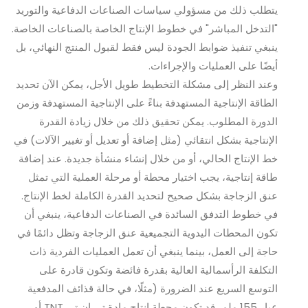
يتطلب ذلك من مسؤولي سياسات الصناعات الدفاعية والتوريد
"التدخل المباشر" في خطوط الإنتاج الخاصة بالصناعات الخاصة.
ينبغي تنفيذ ضوابط الجودة ليس فقط لقبول المنتج النهائي، بل
أيضًا على العمليات والإجراءات.
وعند النظر إلى مشكلة التخطيط طويل الأجل، يمكن الآن تحديد
الطاقة الإنتاجية المستهدفة بناءً على الإنتاجية المستهدفة وزمن
الدورة المطلوب. يمكن تحقيق ذلك من خلال زيادة القدرة
الإنتاجية بشكل انتقائي (مثل إضافة أو تعديل أو تغيير الآلات) في
خط الإنتاج الحالي، أو من خلال إنشاء منشأة جديدة. عند إضافة
طاقة إنتاجية، يجب اختيار محطة أو مرحلة العملية التي تمثل
عنق الزجاجة بشكل صحيح لتحديد القدرة الكاملة لخط الإنتاج.
في خطوط التدفق السائدة في الصناعات الدفاعية، ينبغي أن
تكون المحطات اليدوية التجميعية عنق الزجاجة وتظل دائمًا في
حاجة إلى العمل، بينما ينبغي أن تعمل العمليات الفردية ذات
التكلفة الرأسمالية العالية بقدرة فائضة وتكون قادرة على
التوسع السريع عند الضرورة (مثلًا، في حالة قذائف المدفعية
عيار 155 ملم، قد تكون محطة إنتاج مادة تي ان تي TNT أو