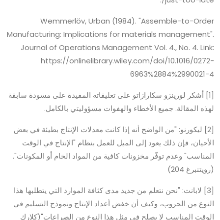
Wemmerlöv, Urban (1984). "Assemble-to-Order
Manufacturing: Implications for materials management".
Journal of Operations Management Vol. 4., No. 4. Link:
https://onlinelibrary.wiley.com/doi/10.1016/0272-
6963%2884%2990021-4
[1] أشكر لورينزو سكارازاتو على تعليقاته المفيدة على مسودة سابقة
لهذه المقالة. جميع الأخطاء والهفوات مسؤوليتي بالكامل.
[2] ليكورنو: "من الواضح أنه إذا كانت معدلات الإنتاج بطيئة في بعض
الأحيان، فإن ذلك يعود إلى الميل للعمل بنظام "الإنتاج في الوقت
المناسب" وعدم توفّر مخزونات كافية من المواد الخام أو المكونات".
(رويتنبرغ 204)
[3] لابانت: "نحن نتعلم من جديد مدى كثافة الموارد التي يتطلبها هذا
النوع من الحروب، وكيف أن خفض أعداد الإنتاج ونموذج التسليم في
الوقت المناسب لا يصلح في مثل هذا النوع من الصراعات"(كلارك