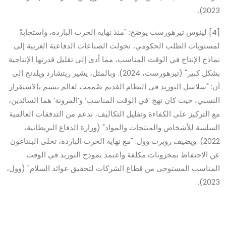
2023).
[4] لينوس تيرهورست يوضح: "منذ نهاية الحرب الباردة، واستجابةً
لمستويات الطلب الحكومي، تحولت الصناعات الدفاعية الغربية إلى
نماذج الإنتاج في الوقت المناسب، مما أدى إلى تقليل قدرتها الإنتاجية
بشكل كبير" (تيرهورست، 2024). وبالمثل، يشير ريتشارد ويلدنج إلى
أن: "سلاسل التوريد في النظام القديم صُممت لعالم يتسم بالاستقرار
النسبي، حيث كان نهج ’في الوقت المناسب‘ و’المرونة‘ هما السائدين،
مع التركيز على الكفاءة وتقليل التكاليف، بدعم من التدفقات العالمية
السلسة للأشخاص والمنتجات والمواد" (وزارة الدفاع البريطانية،
2022). ويضيف روبرت وول: "مع نهاية الحرب الباردة، تخلى البنتاغون
عن الاحتفاظ بمخزونات مكلفة واعتمد نموذج التوريد في الوقت
المناسب المستوحى من قطاع الشركات لتحقيق عوائد السلام" (وول،
2023).