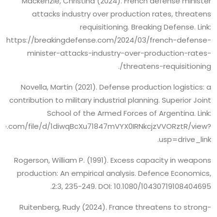
Mackenzie, Christina (2024). French defense minister
attacks industry over production rates, threatens
requisitioning. Breaking Defense. Link:
https://breakingdefense.com/2024/03/french-defense-
minister-attacks-industry-over-production-rates-
threatens-requisitioning/.
Novella, Martin (2021). Defense production logistics: a
contribution to military industrial planning. Superior Joint
School of the Armed Forces of Argentina. Link:
ogle.com/file/d/1diwqBcXu71847mVYX0IRNkcjzVVORztR/view?
usp=drive_link.
Rogerson, William P. (1991). Excess capacity in weapons
production: An empirical analysis. Defence Economics,
2:3, 235-249. DOI: 10.1080/10430719108404695.
Ruitenberg, Rudy (2024). France threatens to strong-