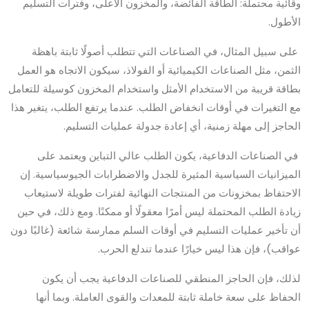
وقائية محتملة: الطاقة الفائضة، والمخزون الأعلى، وفترات التسليم
الأطول.
على سبيل المثال، في الصناعات التي تتطلب أصولًا ثابتة باهظة
الثمن، مثل الصناعات الكيميائية أو الفولاذ، سيكون الاتجاه هو العمل
بطاقة قريبة من الاستخدام الأمثل واستخدام المخزون كوسيلة للتعامل
مع التغيرات في أوقات انخفاض الطلب. عندما يرتفع الطلب، يتغير هذا
الحاجز إلى مهلة زمنية، أي إعادة جدولة عمليات التسليم.
في الصناعات الدفاعية، يكون الطلب عالي التباين ويعتمد على
الميزانيات السياسية المثيرة للجدل والاضطرابات الجيوسياسية. إن
الاحتفاظ بمخزونات من المنتجات النهائية لفترات طويلة لاستيعاب
زيادة الطلب المحتملة ليس أمرًا معقولًا أو ممكنًا. ومع ذلك، في حين
أن تأخير عمليات التسليم في أوقات السلم ممارسة شائعة (غالبًا دون
عواقب)، فإن هذا ليس خيارًا عندما تندلع الحرب.
لذلك، فإن الحاجز المنطقي للصناعات الدفاعية يجب أن يكون
الحفاظ على سعة خاملة ثابتة للمعدات والقوى العاملة. وبما أنها