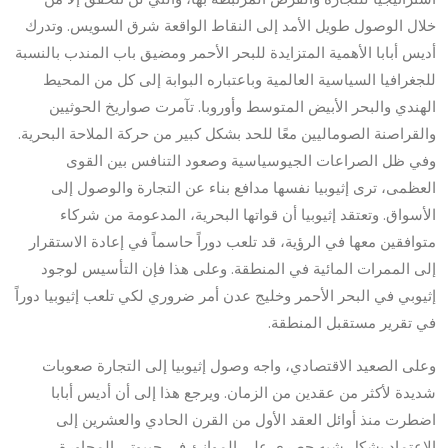
خلال الوصول طويل الأمد إلى النقاط الواقعة شرق السويس. وتدرك
أديس أبابا الأهمية المتزايدة للبحر الأحمر ومضيق باب المندب بالنسبة
للجغرافيا السياسية العالمية وباعتباره البوابة إلى كل من المحيط
الهندي والبحر الأبيض المتوسط وأوروبا. تآمرت صواريخ الحوثيين
والقراصنة الصوماليين معًا للحد بشكل كبير من حركة الملاحة البحرية.
وفي ظل الصراعات الجيوسياسية وصعود التنافس بين القوى
العظمى، ترى إثيوبيا نفسها مدافع بناء عن التجارة والوصول إلى
الأسواق. وتعتقد إثيوبيا أن قواتها البحرية، المدعومة من شركاء
متوافقين معها في الرؤية، قد تلعب دوراً حاسماً في إعادة الاستقرار
إلى الممرات المائية في المنطقة. وعلى هذا فإن التأسيس لوجود
إثيوبي في البحر الأحمر وخليج عدن أمر ضروري لكي تلعب إثيوبيا دوراً
في تقرير مستقبل المنطقة.
وعلى الصعيد الاقتصادي، واجه وصول إثيوبيا إلى التجارة صعوبات
شديدة لأكثر من عقدين من الزمان. ويرجع هذا إلى أن أديس أبابا
اضطرت منذ أوائل العقد الأول من القرن الحادي والعشرين إلى
الاعتماد بشكل شبه حصري على الموانئ في جيبوتي المجاورة