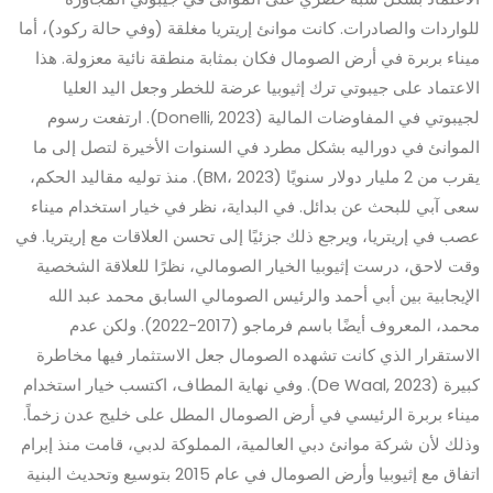
للواردات والصادرات. كانت موانئ إريتريا مغلقة (وفي حالة ركود)، أما
ميناء بربرة في أرض الصومال فكان بمثابة منطقة نائية معزولة. هذا
الاعتماد على جيبوتي ترك إثيوبيا عرضة للخطر وجعل اليد العليا
لجيبوتي في المفاوضات المالية (Donelli, 2023). ارتفعت رسوم
الموانئ في دوراليه بشكل مطرد في السنوات الأخيرة لتصل إلى ما
يقرب من 2 مليار دولار سنويًا (BM، 2023). منذ توليه مقاليد الحكم،
سعى آبي للبحث عن بدائل. في البداية، نظر في خيار استخدام ميناء
عصب في إريتريا، ويرجع ذلك جزئيًا إلى تحسن العلاقات مع إريتريا. في
وقت لاحق، درست إثيوبيا الخيار الصومالي، نظرًا للعلاقة الشخصية
الإيجابية بين أبي أحمد والرئيس الصومالي السابق محمد عبد الله
محمد، المعروف أيضًا باسم فرماجو (2017-2022). ولكن عدم
الاستقرار الذي كانت تشهده الصومال جعل الاستثمار فيها مخاطرة
كبيرة (De Waal, 2023). وفي نهاية المطاف، اكتسب خيار استخدام
ميناء بربرة الرئيسي في أرض الصومال المطل على خليج عدن زخماً.
وذلك لأن شركة موانئ دبي العالمية، المملوكة لدبي، قامت منذ إبرام
اتفاق مع إثيوبيا وأرض الصومال في عام 2015 بتوسيع وتحديث البنية