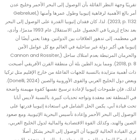
تقريبًا وجهة النظر القائلة بأن الوصول إلى البحر الأحمر وخليج عدن
أمر بالغ الأهمية لرفاهية إثيوبيا وطول عمرها وأمنها (Gebreluel,
2023, p. 1132). لذا، كان فقدان إثيوبيا القدرة على الوصول إلى البحر
بعد نجاح إريتريا في الحصول على الاستقلال عام 1993 مدمرًا، وأدى،
في معظمه، إلى تدهور العلاقات بين الدولتين. وهذا يعني أيضًا أن
إثيوبيا هي أكبر دولة غير ساحلية في العالم مع كل عوامل الأمن
والحرمان المرتبطة بعدم امتلاك ساحل (Cannon and Rossiter,
2018, p. 8). ومما يزيد الطين بلة أن منطقة القرن الأفريقي أصبحت
ذات أهمية متزايدة بالنسبة للجهات الفاعلة من خارج الإقليم مثل تركيا
وبعض دول الخليج العربي والقوى الأوروبية والصين (Donelli, 2024).
لذلك، فإن طموحات إثيوبيا لإعادة ترسيخ نفسها كقوة مهيمنة واضحة
في المنطقة تعد معقدة وتواجه تحديات كبيرة. بالنسبة لأديس أبابا
تحت قيادة آبي، يكمن الحل الشامل في استعادة إثيوبيا قدرتها على
الوصول إلى البحر الأحمر وإعادة تأسيس البحرية الإثيوبية. ومع صعود
الصين والهند، وكذلك القوة الاقتصادية والمالية لدول الخليج العربي،
ترى القيادة الحالية لإثيوبيا أن الوصول إلى البحر يشكل أصلًا
استراتيجيًا للتجارة والفرص المرتبطة بها، والتي لن تتحقق إلا من