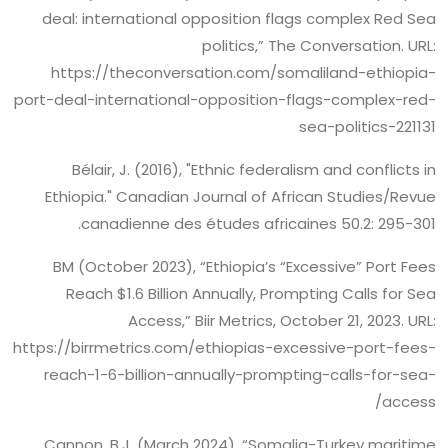
deal: international opposition flags complex Red Sea
politics,” The Conversation. URL:
https://theconversation.com/somaliland-ethiopia-
port-deal-international-opposition-flags-complex-red-
sea-politics-221131
Bélair, J. (2016), "Ethnic federalism and conflicts in
Ethiopia." Canadian Journal of African Studies/Revue
canadienne des études africaines 50.2: 295-301.
BM (October 2023), “Ethiopia’s “Excessive” Port Fees
Reach $1.6 Billion Annually, Prompting Calls for Sea
Access,” Biir Metrics, October 21, 2023. URL:
https://birrmetrics.com/ethiopias-excessive-port-fees-
reach-1-6-billion-annually-prompting-calls-for-sea-
access/
Cannon, B.J. (March 2024), “Somalia-Turkey maritime