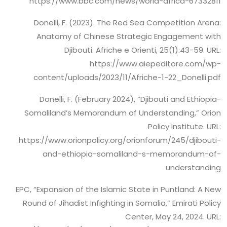
https://www.bbc.com/news/world-africa-67332811
Donelli, F. (2023). The Red Sea Competition Arena:
Anatomy of Chinese Strategic Engagement with
Djibouti. Afriche e Orienti, 25(1):43-59. URL:
https://www.aiepeditore.com/wp-
content/uploads/2023/11/Afriche-1-22_Donelli.pdf
Donelli, F. (February 2024), “Djibouti and Ethiopia-
Somaliland’s Memorandum of Understanding,” Orion
Policy Institute. URL:
https://www.orionpolicy.org/orionforum/245/djibouti-
and-ethiopia-somaliland-s-memorandum-of-
understanding
EPC, “Expansion of the Islamic State in Puntland: A New
Round of Jihadist Infighting in Somalia,” Emirati Policy
Center, May 24, 2024. URL: