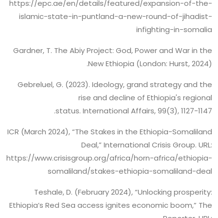
https://epc.ae/en/details/featured/expansion-of-the-
islamic-state-in-puntland-a-new-round-of-jihadist-
infighting-in-somalia
Gardner, T. The Abiy Project: God, Power and War in the
New Ethiopia (London: Hurst, 2024).
Gebreluel, G. (2023). Ideology, grand strategy and the
rise and decline of Ethiopia's regional
status. International Affairs, 99(3), 1127-1147.
ICR (March 2024), “The Stakes in the Ethiopia-Somaliland
Deal,” International Crisis Group. URL:
https://www.crisisgroup.org/africa/horn-africa/ethiopia-
somaliland/stakes-ethiopia-somaliland-deal
Teshale, D. (February 2024), “Unlocking prosperity:
Ethiopia’s Red Sea access ignites economic boom,” The