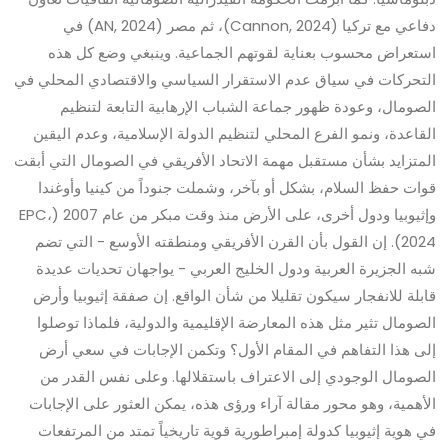
دفاعي مع تركيا (Cannon, 2024)، ثم مصر (AN, 2024) في
استعراض محسوب بعناية لقوتهم الجماعية. وينبغي وضع كل هذه
التحركات في سياق عدم الاستقرار السياسي والاقتصادي المحلي في
الصومال، وعودة ظهور جماعة الشباب الإرهابية التابعة لتنظيم
القاعدة، ونمو الفرع المحلي لتنظيم الدولة الإسلامية، وعدم اليقين
المتزايد بشأن مستقبل مهمة الاتحاد الأفريقي في الصومال التي أبقت
قوات حفظ السلام، بشكل أو بآخر، وشملت جنوداً من كينيا وأوغندا
وإثيوبيا ودول أخرى، على الأرض منذ وقت مبكر من عام 2007 (EPC،
2024). إن القول بأن القرن الأفريقي ومنطقته الأوسع - التي تضم
شبه الجزيرة العربية ودول الخليج العربي - يواجهان تحديات عديدة
قابلة للانفجار سيكون تقليلا من شأن الواقع. إن صفقة إثيوبيا وأرض
الصومال تثير مثل هذه المعارضة الإقليمية والدولية، فلماذا توصلوا
إلى هذا التفاهم في المقام الأول؟ وتكمن الإجابات في سعي أرض
الصومال الوجودي إلى الاعتراف باستقلالها. وعلى نفس القدر من
الأهمية، وهو محور مقالة آراء ورؤى هذه، يمكن العثور على الإجابات
في هوية إثيوبيا كدولة إمبراطورية قوية تاريخياً تمتد من المرتفعات