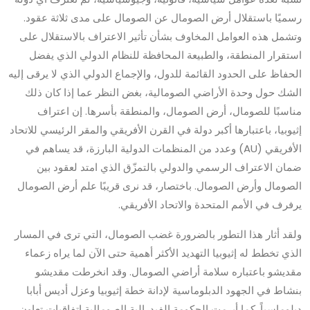
رسميًا باستقلال أرض الصومال عن الصومال على مدى ثلاثة عقود.
وتشمل هذه العوامل المخاوف بشأن تأثير الاعتراف بالاستقلال على
استقرار المنطقة، والطبيعة المحافظة للنظام الدولي الذي يفضل
الحفاظ على الحدود القائمة للدول، والإجماع الدولي الذي لا يرقى إليه
الشك حول وحدة الأراضي الصومالية، بغض النظر عما إذا كان ذلك
مناسبًا للصومال، أرض الصومال، والمنطقة بأسرها. إن اعتراف
إثيوبيا، باعتبارها أكبر دولة في القرن الأفريقي والمقر الرئيسي للاتحاد
الأفريقي (AU) وعدد من المنظمات الدولية البارزة، قد يساهم في
ضمان الاعتراف الرسمي والدولي بالتمزّق الذي امتد لعقود بين
الصومال وأرض الصومال. باختصار، قد نرى قريبًا علم أرض الصومال
يرفرف في الأمم المتحدة والاتحاد الأفريقي.
ولقد أثار هذا التطور بالضرورة غضب الصومال، التي ترى في المسار
الذي تخطط له إثيوبيا التهديد الأكثر أهمية حتى الآن لما يراه زعماء
مقديشو باعتباره سلامة أراضي الصومال. وقد انخرطت مقديشو
بنشاط في الجهود الدبلوماسية لإدانة خطة إثيوبيا وعزل أديس أبابا
دبلوماسياً. كما أبرمت الحكومة الفيدرالية الصومالية اتفاقيات تعاون