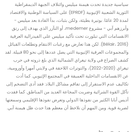
سياسية جديدة تحدت هيمنة ميليس وائتلاف الجبهة الديمقراطية
الثورية الشعبية الإثيوبية (EPRDF) على السياسة الوطنية والاقتصاد
لمدة 20 عامًا. بوتيرة بطيئة، ولكن بثبات، بدأ القادة بعد ميليس -
وأبرزهم آبي - مشروع medemer، أو التآزر الذي يهدف إلى رتق
الانقسامات التي تبلورت تحت تأكيد ميليس على الفيدرالية العرقية
(Bélair، 2016). لكن هذا تعارض مع رغبات الانتقام وتطلعات القبائل
والمجموعات العرقية الإثيوبية التي يصل عددها إلى نحو 80 قبيلة. لقد
كشف الصراع في ولاية تيغراي الشمالية الذي بلغ ذروته في حرب
تيغراي (2020-2022)، والتوترات اللاحقة في ولايتي أمهرا وأورومية،
عن الانقسامات الداخلية العميقة في المجتمع الإثيوبي. كما أدت
تكاليف عدم الاستقرار إلى تفاقم مشاكل البلاد: فقد أدى التضخم إلى
تآكل القوة الشرائية وضربت المجاعة العديد من المناطق. كما فقدت
أديس أبابا الكثير من نفوذها الدولي وتعرض نفوذها الإقليمي وسمعتها
لضربة قوية. ومن المهم أن نلاحظ أن معظم هذا حدث ظل هيمنة آبي.