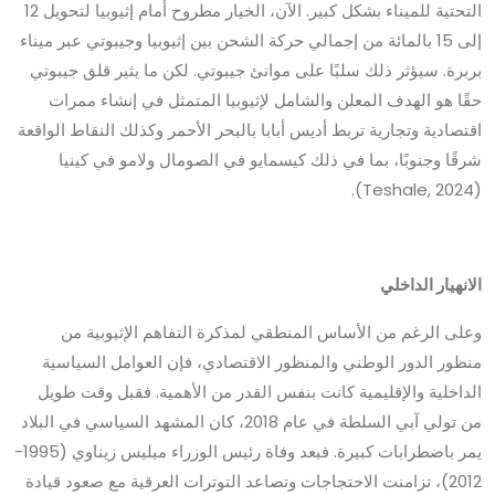
التحتية للميناء بشكل كبير. الآن، الخيار مطروح أمام إثيوبيا لتحويل 12
إلى 15 بالمائة من إجمالي حركة الشحن بين إثيوبيا وجيبوتي عبر ميناء
بربرة. سيؤثر ذلك سلبًا على موانئ جيبوتي. لكن ما يثير قلق جيبوتي
حقًا هو الهدف المعلن والشامل لإثيوبيا المتمثل في إنشاء ممرات
اقتصادية وتجارية تربط أديس أبابا بالبحر الأحمر وكذلك النقاط الواقعة
شرقًا وجنوبًا، بما في ذلك كيسمايو في الصومال ولامو في كينيا
(Teshale, 2024).
الانهيار الداخلي
وعلى الرغم من الأساس المنطقي لمذكرة التفاهم الإثيوبية من
منظور الدور الوطني والمنظور الاقتصادي، فإن العوامل السياسية
الداخلية والإقليمية كانت بنفس القدر من الأهمية. فقبل وقت طويل
من تولي آبي السلطة في عام 2018، كان المشهد السياسي في البلاد
يمر باضطرابات كبيرة. فبعد وفاة رئيس الوزراء ميليس زيناوي (1995-
2012)، تزامنت الاحتجاجات وتصاعد التوترات العرقية مع صعود قيادة