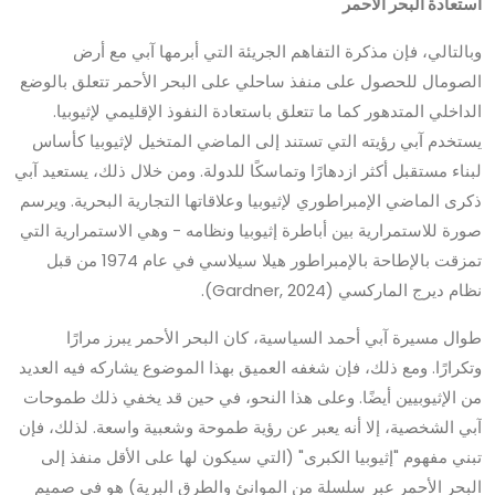
استعادة البحر الأحمر
وبالتالي، فإن مذكرة التفاهم الجريئة التي أبرمها آبي مع أرض
الصومال للحصول على منفذ ساحلي على البحر الأحمر تتعلق بالوضع
الداخلي المتدهور كما ما تتعلق باستعادة النفوذ الإقليمي لإثيوبيا.
يستخدم آبي رؤيته التي تستند إلى الماضي المتخيل لإثيوبيا كأساس
لبناء مستقبل أكثر ازدهارًا وتماسكًا للدولة. ومن خلال ذلك، يستعيد آبي
ذكرى الماضي الإمبراطوري لإثيوبيا وعلاقاتها التجارية البحرية. ويرسم
صورة للاستمرارية بين أباطرة إثيوبيا ونظامه - وهي الاستمرارية التي
تمزقت بالإطاحة بالإمبراطور هيلا سيلاسي في عام 1974 من قبل
نظام ديرج الماركسي (Gardner, 2024).
طوال مسيرة آبي أحمد السياسية، كان البحر الأحمر يبرز مرارًا
وتكرارًا. ومع ذلك، فإن شغفه العميق بهذا الموضوع يشاركه فيه العديد
من الإثيوبيين أيضًا. وعلى هذا النحو، في حين قد يخفي ذلك طموحات
آبي الشخصية، إلا أنه يعبر عن رؤية طموحة وشعبية واسعة. لذلك، فإن
تبني مفهوم "إثيوبيا الكبرى" (التي سيكون لها على الأقل منفذ إلى
البحر الأحمر عبر سلسلة من الموانئ والطرق البرية) هو في صميم