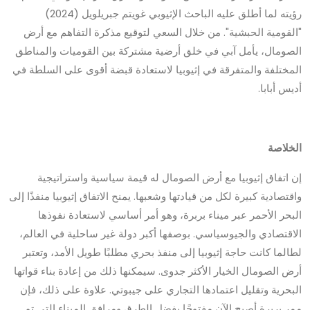
رؤيته لما أطلق عليه الباحث الإثيوبي غويتم جبريلويل (2024)
"القومية الحبشية". من خلال السعي لتوقيع مذكرة التفاهم مع أرض
الصومال، يأمل آبي في خلق أرضية مشتركة بين القوميات والمناطق
المختلفة والمتفرقة في إثيوبيا لاستعادة قبضة أقوى على السلطة في
أديس أبابا.
الخلاصة
إن اتفاق إثيوبيا مع أرض الصومال له قيمة سياسية واستراتيجية
واقتصادية كبيرة لكل من قيادتها وشعبها. يمنح الاتفاق إثيوبيا منفذًا إلى
البحر الأحمر عبر ميناء بربرة، وهو أمر أساسي لاستعادة نفوذها
الاقتصادي والجيوسياسي. بوصفها أكبر دولة غير ساحلية في العالم،
لطالما كانت حاجة إثيوبيا إلى منفذ بحري مطلبًا طويل الأمد، وتعتبر
أرض الصومال الخيار الأكثر جدوى. سيمكنها ذلك من إعادة بناء قواتها
البحرية وتقليل اعتمادها التجاري على جيبوتي. علاوة على ذلك، فإن
ممر بربرة أصبح الآن مفتوحًا بفضل الطرق ومرافق الميناء التي تم