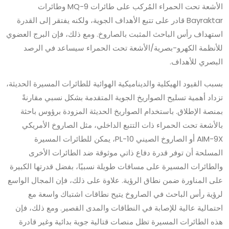
الأشعة تحت الحمراء المُركب على طائرات MQ-9 وطائرات
Bayraktar قادر على تتبع الأهداف الجوية، ولكنه يفتقر إلى القدرة
استهداف رأس الباحث المثبت بالصاروخ. ومع ذلك، فإن البرج العضوي
للأنظمة الكهرو-بصرية/الأشعة تحت الحمراء سيساعد في الرصد
البصري للأهداف.
بسبب القيود الهيكلية والديناميكية الهوائية للطائرات المسيرة الحديثة،
تزداد أهمية تسليح الصواريخ الجوية المتقدمة بشكل نسبي مقارنةً
بمنصة الإطلاق. باستخدام الصواريخ الحديثة المزودة برؤوس باحثة
بالأشعة تحت الحمراء ذات التتبع الداخلي، مثل الصاروخ الأمريكي
AIM-9X أو الصاروخ الصيني PL-10، يمكن للطائرات المسيرة
المسلحة أن توفر قدرة دفاع ذاتي موثوقة ضد الطائرات الأخرى
والطائرات المسيرة على مسافات طويلة نسبيًا، بفضل قدرتها الكبيرة
على المناورة ضمن نطاق الرؤية. علاوة على ذلك، فإن المجال الواسع
لرؤية رأس الباحث في الصاروخ يتيح نطاقات اشتباك واسعة مع
احتمالية عالية للإصابة في النطاقات والمدى القصير. ومع ذلك، فإن
هذه الطائرات المسيرة تظل منصات قتالية جوية بدائية وغير قادرة