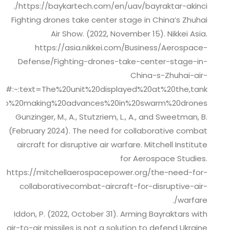
https://baykartech.com/en/uav/bayraktar-akinci/.
Fighting drones take center stage in China’s Zhuhai
Air Show. (2022, November 15). Nikkei Asia.
https://asia.nikkei.com/Business/Aerospace-
Defense/Fighting-drones-take-center-stage-in-
China-s-Zhuhai-air-
ow#:~:text=The%20unit%20displayed%20at%20the,tank
lso%20making%20advances%20in%20swarm%20drones/.
Gunzinger, M., A., Stutzriem, L., A., and Sweetman, B.
(February 2024). The need for collaborative combat
aircraft for disruptive air warfare. Mitchell Institute
for Aerospace Studies.
https://mitchellaerospacepower.org/the-need-for-
collaborativecombat-aircraft-for-disruptive-air-
warfare/.
Iddon, P. (2022, October 31). Arming Bayraktars with
air-to-air missiles is not a solution to defend Ukraine