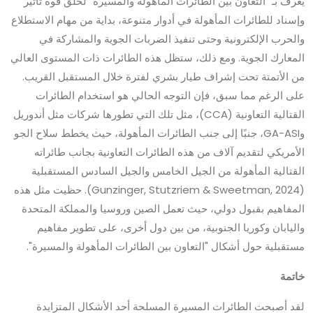
يُعرف بـ "التعاون بين الطائرات المأهولة والمسيرة" لخلق قوة تأثير
وإسناد للطائرات المأهولة في أدوار متنوعة، بداية من مهام الاستطلاع
والحرب الإلكترونية وحتى تنفيذ الضربات الجوية والمشاركة في
المعارك الجوية. ومع ذلك، ستظل هذه الطائرات ذات المستوى العالي
من الأتمتة تحت إشراف طيار بشري لفترة خلال المستقبل القريب.
على الرغم مما سبق، فإن التوجه الحالي هو استخدام الطائرات
القتالية التعاونية (CCA)، مثل تلك التي تطورها شركات مثل أندوريل
وGA-ASI، جنبًا إلى جنب الطائرات المأهولة، حيث يخطط سلاح الجو
الأمريكي لتقديم آلاف من هذه الطائرات التعاونية بجانب طائراته
القتالية المأهولة من الجيل الخامس والجيل السادس المستقبلية
(Gunzinger, Stutzriem & Sweetman, 2024). حظيت مثل هذه
المفاهيم بقبول دولي، حيث تعمل الصين وروسيا والمملكة المتحدة
واليابان وكوريا الجنوبية، من بين دول أخرى، على تطوير مفاهيم
مستقبلية حول أشكال "التعاون بين الطائرات المأهولة والمسيرة".
خاتمة
لقد أصبحت الطائرات المسيرة المسلحة أحد الأشكال المتزايدة