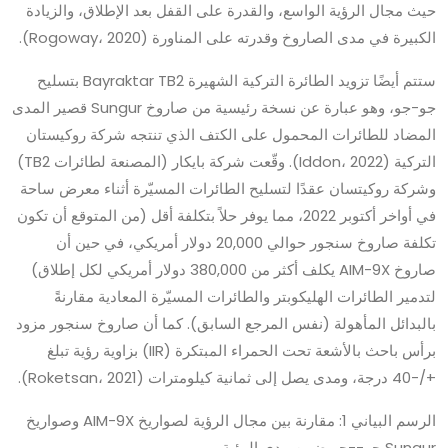
حيث مجال الرؤية الواسع، والقدرة على القفل بعد الإطلاق، والزيادة
الكبيرة في مدى الصاروخ وقدرته على المناورة (Rogoway، 2020).
ستتم أيضًا تزويد الطائرة التركية الشهيرة Bayraktar TB2 بتسليح
جو-جو، وهو عبارة عن نسخة رئيسية من صاروخ Sungur قصير المدى
المضاد للطائرات المحمول على الكتف الذي تنتجه شركة روكيستان
التركية (Iddon، 2022). وقّعت شركة بايكار (المصنعة لطائرات TB2)
وشركة روكيتسان عقدًا لتسليح الطائرات المسيّرة أثناء معرض ساحة
في أواخر أكتوبر 2022، مما يوفر حلاً بتكلفة أقل (من المتوقع أن تكون
تكلفة صاروخ سنجور حوالي 20,000 دولار أمريكي، في حين أن
صاروخ AIM-9X يكلف أكثر من 380,000 دولار أمريكي لكل إطلاق)
لتدمير الطائرات الهليكوبتر والطائرات المسيّرة المعادية مقارنةً
بالبدائل المأهولة (نفس المرجع السابق). كما أن صاروخ سنجور مزود
برأس باحث بالأشعة تحت الحمراء المبتكرة (IIR) بزاوية رؤية تبلغ
+/-40 درجة، ومدى يصل إلى ثمانية كيلومترات (Roketsan، 2021).
الرسم البياني 1: مقارنة بين مجال الرؤية لصواريخ AIM-9X وصواريخ
Sungur جو--جو ضمن مدى الرؤية.