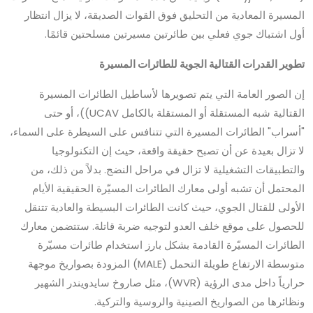
المسيرة المعادية من التحليق فوق القوات الصديقة، لا يزال انتظار
أول اشتباك جوي فعلي بين طائرتين مسيرتين مسلحتين قائمًا.
تطوير القدرات القتالية الجوية للطائرات المسيرة
إن الصور العامة التي يتم تصويرها لأساطيل الطائرات المسيرة
القتالية شبه المستقلة أو المستقلة بالكامل UCAV))، أو حتى
"أسراب" الطائرات المسيرة التي تتنافس على السيطرة على السماء،
لا تزال بعيدة عن أن تصبح حقيقة واقعة، حيث إن التكنولوجيا
والتطبيقات التشغيلية لا تزال في مراحل النضج. بدلاً من ذلك، من
المحتمل أن تشبه أولى معارك الطائرات المسيّرة الحقيقية الأيام
الأولى للقتال الجوي، حيث كانت الطائرات البسيطة والعادية تتنقل
للحصول على موقع خلف العدو لتوجيه ضربة قاتلة. ستتضمن معارك
الطائرات المسيّرة القادمة بشكل بارز استخدام طائرات مسيّرة
متوسطة الارتفاع طويلة التحمل (MALE) المزودة بصواريخ موجهة
حرارياً داخل مدى الرؤية (WVR)، مثل صاروخ سايدويندر الشهير
ونظائرها من الصواريخ الصينية والروسية والتركية.