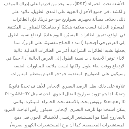
بالأشعة تحت الحمراء (IRST)، مما يحد من قدرتها على إدراك الموقف
والكشف في جميع الأحوال الجوية على المدى الطويل. علاوة على
ذلك، بخلاف مسألة تجهيزها بصواريخ جو-جو قريبًا، فإن الطائرات
المسيّرة الحالية ليست ملائمة هيكليًا أو ديناميكيًا للمناورات المكثفة.
في الواقع، تتميز الطائرات المسيّرة اليوم عادةً بارتفاع نسبة الطول
إلى العرض في أجنحتها (امتداد الجناح مقسومًا على الوتر)، مما
يجعلها تشبه الطائرات الشراعية أكثر من الطائرات القتالية عالية
الأداء. توفر الأجنحة ذات نسبة الطول إلى العرض العالية أداءً جيدًا في
الارتفاع ووقت بقاء طويل ولكنها ليست ملائمة للمناورات العنيفة.
وسيكون على الصواريخ المتقدمة جو-جو القيام بمعظم المناورات.
علاوة على ذلك، يظل الرصد البصري الإيجابي للأهداف تحديًا قانونيًا
وتقنيًا، لذا يتم تزويد صواريخ القتال الجوي الحديثة مثل AIM-9X وPL-
10 وSungur برؤوس بحث بالأشعة تحت الحمراء المبتكرة، والتي
يمكن استخدامها للرصد البصري الإيجابي. سيكون رأس الباحث المزود
بالصاروخ أيضًا هو المستشعر الرئيسي للاشتباك الجوي قبل دمج
المستشعرات المخصصة. كما أن برج المستشعرات الكهرو-بصرية/