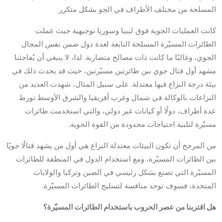
المسلحة من مختلف الأطراف في الجو بشكل متكرر.
كانت العمليات الجوية فوق ليبيا وسوريا توجيهية حيث عملت
الطائرات المسيّرة المسلحة التابعة لعدة دول ضمن نفس المجال
الجوي، وغالبًا ما كانت ذات مصالح متضاربة. لذا، لا ينبغي أن يُفاجئنا
مشهد أول قتال جوي بين طائرتين مسيّرتين، حيث قد يحدث ذلك في
بيئة درجة النزاع فيها معتدلة. على سبيل المثال، شهدت العديد من
النزاعات بالوكالة في شمال وغرب أفريقيا والشرق الأوسط تورط
عدة أطراف، دولًا أو كيانات غير دولي، والتي استخدمت طائرات
مسيّرة لتلبية احتياجات محدودة من القوة الجوية.
من المرجح أن تكون البيئات معتدلة النزاع هي أول من يشهد قتالًا جويًا
بين الطائرات المسيّرة، ومع استخدام الدول في المنطقة للطائرات
المسيّرة التي تصنع بشكل رئيسي في الصين وتركيا والولايات
المتحدة، فسوف توجد منافسة لتسليح الطائرات المسيّرة.
هل اقتربنا من عصر الحروب باستخدام الطائرات المسيّرة؟