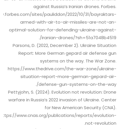
against Russia’s Iranian drones. Forbes.
ww.forbes.com/sites/pauliddon/2022/10/31/bayraktars-
armed-with-air-to-air-missiles-are-not-an-
optimal-solution-for-defending-ukraine-against-
iranian-drones/?sh=51a7048b4519/.
Parsons, D. (2022, December 2). Ukraine Situation
Report: More German gepard air defense gun
systems on the way. The War Zone.
https://www.thedrive.com/the-war-zone/ukraine-
situation-report-more-german-gepard-air-
defense-gun-systems-on-the-way/.
Pettyjohn, S. (2024). Evolution not revolution: Drone
warfare in Russia’s 2022 invasion of Ukraine. Center
for New American Security (CNA).
https://www.cnas.org/publications/reports/evolution-
not-revolution.