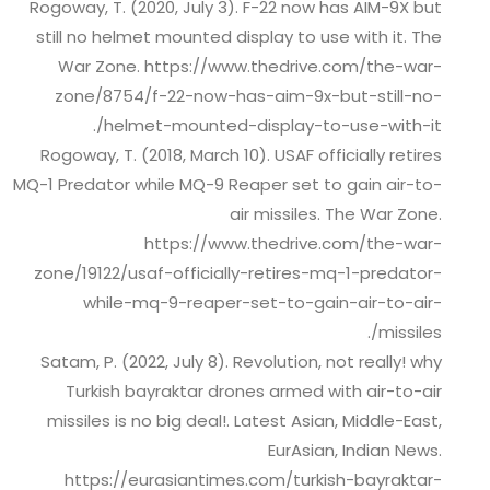
Rogoway, T. (2020, July 3). F-22 now has AIM-9X but
still no helmet mounted display to use with it. The
War Zone. https://www.thedrive.com/the-war-
zone/8754/f-22-now-has-aim-9x-but-still-no-
helmet-mounted-display-to-use-with-it/.
Rogoway, T. (2018, March 10). USAF officially retires
MQ-1 Predator while MQ-9 Reaper set to gain air-to-
air missiles. The War Zone.
https://www.thedrive.com/the-war-
zone/19122/usaf-officially-retires-mq-1-predator-
while-mq-9-reaper-set-to-gain-air-to-air-
missiles/.
Satam, P. (2022, July 8). Revolution, not really! why
Turkish bayraktar drones armed with air-to-air
missiles is no big deal!. Latest Asian, Middle-East,
EurAsian, Indian News.
https://eurasiantimes.com/turkish-bayraktar-