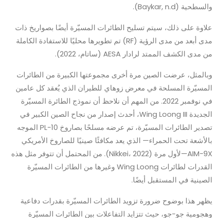
والسطحية (Baykar, n.d).
علاوة على ذلك، سيتم تسليح الطائرات المسيّرة أيضًا بصواريخ ذات
مدى أبعد من مدى الرؤية (RF) تم تطويرها محليًا للاستفادة الكاملة
من مدى الكشف الممتد لرادار AESA (ساتام، 2022).
وبالمثل، عرضت الصين مرة أخرى مجموعتها الكبيرة من الطائرات
المسيّرة المسلحة في معرض زوهاي للطيران الذي يُعقد كل عامين
في نوفمبر 2022. من المهم أن نلاحظ أن نموذج الطائرة المسيّرة
الجديدة Wing Loong III، أحدث إصدار من نجاح الصين الكبير في
تصدير الطائرات المسيّرة، تم عرضه مسلحًا بصاروخ PL-10 الموجه
بالأشعة تحت الحمراء— الذي يعد مكافئًا صينيًا للصاروخ الأمريكي
AIM-9X—لأول مرة (Nikkei، 2022). من المحتمل أن تتوفر مثل هذه
القدرات لطائرات Wing Loong وغيرها من الطائرات المسيّرة
الصينية في المستقبل أيضًا.
يظهر هذا بوضوح ضرورة تزويد الطائرات المسيّرة بقدرات دفاعية
وهجومية جو-جو، حيث تتزايد التفاعلات بين الطائرات المسيّرة