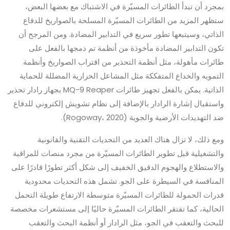
بمجرد أن تبدأ الطائرات المسيّرة في الاشتباك مع بعضها البعض،
ستظهر المزيد من الطائرات المسيّرة المسلحة بالصواريخ للدفاع
الذاتي، وسيتبعها تطور سريع في التدابير المضادة. ومن المرجح أن
تكون التدابير المضادة مأخوذة من أنظمة تم دمجها بالفعل على
طائرات مأهولة، مثل أنظمة التحذير من اقتراب الصواريخ وأنظمة
التمويه والخداع المتفككة مثل المشاعل الحرارية المضللة للحماية
الذاتية. يمكن بالفعل تجهيز طائرات MQ-9 Reaper بجهاز رادار تحذير
واستقبال إشارة الرادار بالإضافة إلى نظام تشويش إلكتروني للدفاع
ضد التهديدات الأرضية والجوية (Rogoway، 2020).
ومع ذلك، لا تزال هناك العديد من التحديات التقنية والقانونية
والتشغيلية قبل تطوير الطائرات المسيّرة من مجرد منصات للمراقبة
والاستطلاع والهجوم الدقيق الخفيف إلى شكل أكثر تطورًا قادرًا على
المنافسة في السيطرة على الجو. تشمل هذه التحديات محدودية
قدرات الحمولة للطائرات المسيّرة متوسطة الارتفاع طويلة التحمل
الحالية، كما تفتقر الطائرات المسيّرة حاليًا إلى مستشعرات مخصصة
للبحث والتعقب في الجو، مثل الرادار أو أنظمة البحث والتعقب