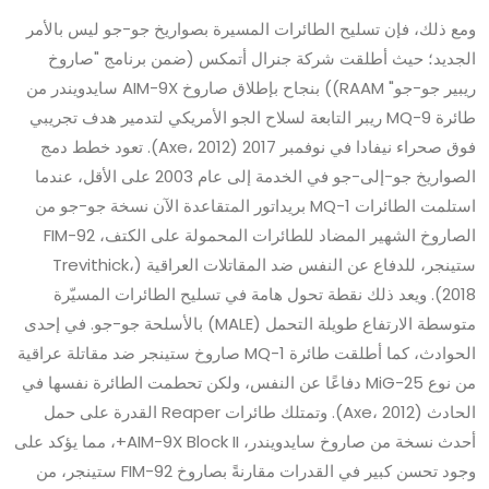
ومع ذلك، فإن تسليح الطائرات المسيرة بصواريخ جو-جو ليس بالأمر
الجديد؛ حيث أطلقت شركة جنرال أتمكس (ضمن برنامج "صاروخ
ريبير جو-جو" RAAM)) بنجاح بإطلاق صاروخ AIM-9X سايدويندر من
طائرة MQ-9 ريبر التابعة لسلاح الجو الأمريكي لتدمير هدف تجريبي
فوق صحراء نيفادا في نوفمبر 2017 (Axe، 2012). تعود خطط دمج
الصواريخ جو-إلى-جو في الخدمة إلى عام 2003 على الأقل، عندما
استلمت الطائرات MQ-1 بريداتور المتقاعدة الآن نسخة جو-جو من
الصاروخ الشهير المضاد للطائرات المحمولة على الكتف، FIM-92
ستينجر، للدفاع عن النفس ضد المقاتلات العراقية (Trevithick،
2018). ويعد ذلك نقطة تحول هامة في تسليح الطائرات المسيّرة
متوسطة الارتفاع طويلة التحمل (MALE) بالأسلحة جو-جو. في إحدى
الحوادث، كما أطلقت طائرة MQ-1 صاروخ ستينجر ضد مقاتلة عراقية
من نوع MiG-25 دفاعًا عن النفس، ولكن تحطمت الطائرة نفسها في
الحادث (Axe، 2012). وتمتلك طائرات Reaper القدرة على حمل
أحدث نسخة من صاروخ سايدويندر، AIM-9X Block II+، مما يؤكد على
وجود تحسن كبير في القدرات مقارنةً بصاروخ FIM-92 ستينجر، من