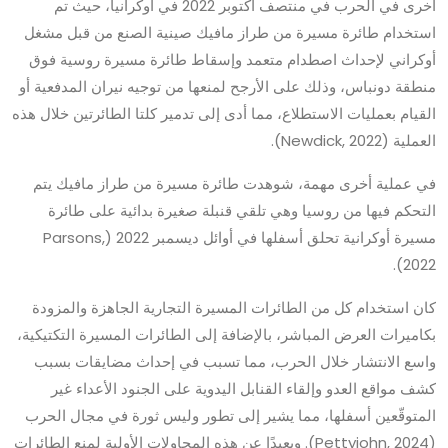
أخرى في الحرب في منتصف أكتوبر 2022 في أوكرانيا، حيث تم
استخدام طائرة مسيرة من طراز مافيك صينية الصنع من قبل مشغل
أوكراني لإحداث اصطدام متعمد وإسقاط طائرة مسيرة روسية فوق
منطقة دونباس، وذلك على الأرجح لمنعها من توجيه نيران المدفعية أو
القيام بعمليات الاستطلاع، مما أدى إلى تدمير كلتا الطائرتين خلال هذه
العملية (Newdick, 2022).
في عملية أخرى مهمة، شوهدت طائرة مسيرة من طراز مافيك يتم
التحكم فيها من روسيا وهي تلقي قنبلة صغيرة بدائية على طائرة
مسيرة أوكرانية تحلق أسفلها في أوائل ديسمبر 2022 (Parsons,
2022).
كان استخدام كل من الطائرات المسيرة التجارية الجاهزة والمزودة
بكاميرات العرض المباشر، بالإضافة إلى الطائرات المسيرة التكتيكية،
واسع الانتشار خلال الحرب، مما تسبب في إحداث مضايقات بسبب
كشف مواقع العدو وإلقاء القنابل اليدوية على الجنود الأعداء غير
المتوقّعين أسفلها، مما يشير إلى تطور وليس ثورة في مجال الحرب
(Pettyjohn, 2024). وبعيدًا عن هذه المحاولات الأولية لمنع الطائرات