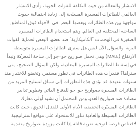
الانتشار والفعالة من حيث التكلفة للقوات الجوية، وأدى الانتشار
العالمي للطائرات المسيرة المسلحة إلى زيادة احتمالية حدوث
مواجهة بين هذه الطائرات وبعضها البعض في الأجواء فوق المناطق
الساخنة المختلفة في العالم. ويتم استخدام الطائرات المسيرة
الصغيرة في الهجمات "الكاميكازية" ضد بعضها البعض لحماية القوات
البرية. والسؤال الآن ليس هل سنرى الطائرات المسيرة متوسطة
الارتفاع (MALE) وهي تحمل صواريخ جو-جو إلى ساحة المعركة وتبدأ
في إسقاط الطائرات المسيرة المعادية، ولكن السؤال الصحيح، متى
سنراها؟ فقدرات هذه الطائرات في تطور مستمر، وتخضع للاختبار منذ
سنوات عديدة. قد تؤدي هذه التطورات إلى سباق لتسليح المزيد من
الطائرات المسيرة بصواريخ جو-جو للدفاع الذاتي وتطوير تدابير
مضادة ضد صواريخ العدو. ومن المحتمل أن تشبه أولى معارك
الطائرات المسيّرة الحقيقية الأيام الأولى للقتال الجوي، حيث كانت
الطائرات البسيطة والعادية تناور للاستحواذ على مواقع استراتيجية
لاقتناص فرصة لتوجيه ضربة قاتلة إذا كانت مزودة بصواريخ متقدمة.