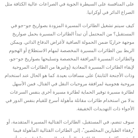
على المنافسة على السيطرة الجوية في الصراعات عالية الكثافة مثل
الصراع الدائر في أوكرانيا.
كيف سيتم تشغيل الطائرات المسيرة المزودة بصواريخ جو-جو في
المستقبل؟ من المحتمل أن تبدأ الطائرات المسيرة بحمل صواريخ
موجهة حراريًا ضمن الحمولة الصافية لأغراض الدفاع الذاتي. ويمكن
الربط بين الطائرات المسيرة المخصصة لمهام الاستطلاع أو الهجوم
والطائرات المسيرة المرافقة المخصصة وتسليحها بصواريخ جو-جو،
لإبقاء الطائرات المسيرة المعادية (وغيرها من الطائرات المروحية
وذات الأجنحة الثابتة) على مسافات بعيدة. كما هو الحال عند استخدام
مروحية هجومية لمرافقة مروحيات النقل في القتال، فمن الأسهل
لطائرة مسيرة توفير الحماية لطائرة مسيرة أخرى بنفس السرعات
بدلا من استخدام طائرات مقاتلة مأهولة أسرع للقيام بنفس الدور في
الأجواء ذات التهديدات الخفيفة.
سوف تنضم، في المستقبل، الطائرات القتالية المسيرة المتقدمة، أو
"رفقاء الطيارين المخلصين"، إلى الطائرات القتالية المأهولة فيما